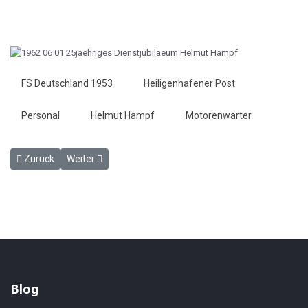
FS Deutschland 1953
Heiligenhafener Post
Personal
Helmut Hampf
Motorenwärter
Vorheriger Beitrag: Schwieriger Transport - HP 29. Mai 1962
Nächster Beitrag: Kabelkran fertiggestellt - HP 5. Juni 1
Zurück
Weiter
Blog