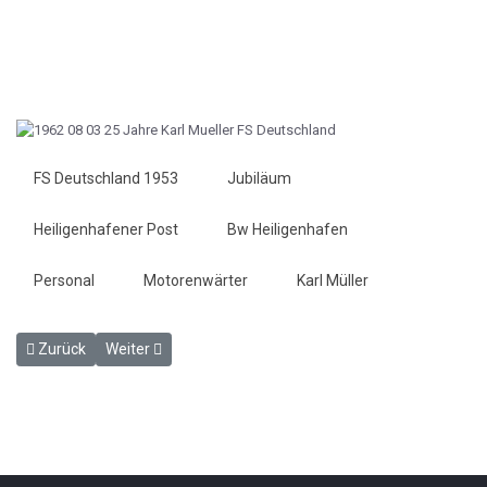
FS Deutschland 1953
Jubiläum
Heiligenhafener Post
Bw Heiligenhafen
Personal
Motorenwärter
Karl Müller
Vorheriger Beitrag: Rechtsverkehr auch auf dem Bahnhofsvorplatz -
Nächster Beitrag: Brückenbau vollendet - HP 3. August 
Zurück
Weiter