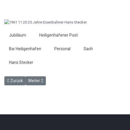
Jubiläum
Heiligenhafener Post
Bw Heiligenhafen
Personal
Sach
Hans Stecker
Vorheriger Beitrag: Scraper verunglückt - Heiligenhafener Post 18.
Nächster Beitrag: Vor einem technischen Ereignis - Pfeil
Zurück
Weiter