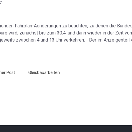
53
rgehenden Fahrplan-Aenderungen zu beachten, zu denen die Bundes
rg wird, zunächst bis zum 30.4. und dann wieder in der Zeit vo
 jeweils zwischen 4 und 13 Uhr verkehren. - Der im Anzeigenteil v
ner Post
Gleisbauarbeiten
eiligenhafen - HP 17.4.1953
P 21.4.1953