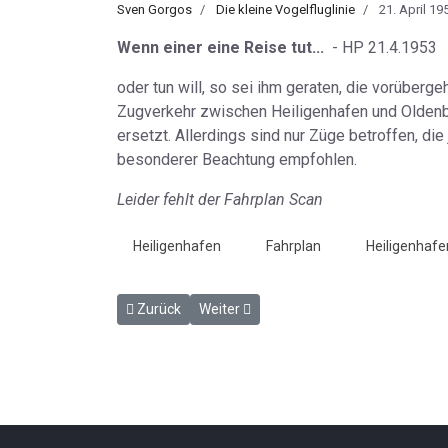
Sven Gorgos
Die kleine Vogelfluglinie
21. April 19
Wenn einer eine Reise tut...
- HP 21.4.1953
oder tun will, so sei ihm geraten, die vorübe
Zugverkehr zwischen Heiligenhafen und Oldenbu
ersetzt. Allerdings sind nur Züge betroffen, die
besonderer Beachtung empfohlen.
Leider fehlt der Fahrplan Scan
Heiligenhafen
Fahrplan
Heiligenhafe
Vorheriger Beitrag: Der Urlaubsexpreß fährt nach H
Nächster Beitrag: Zur Brückenprobe - H
Zurück
Weiter