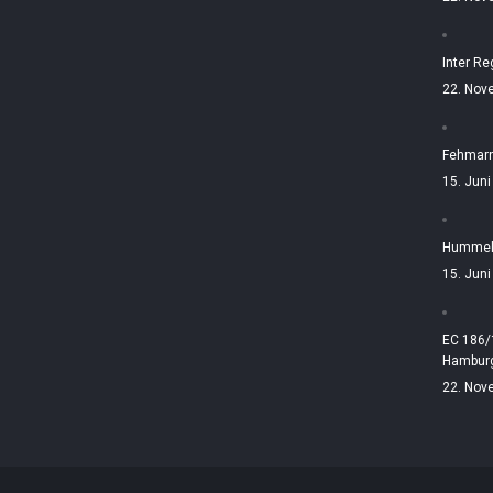
Inter Re
22. Nov
Fehmarn
15. Jun
Hummelt
15. Jun
EC 186/
Hamburg
22. Nov