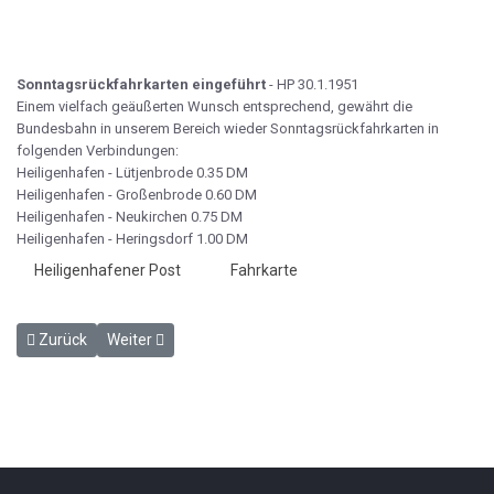
Sonntagsrückfahrkarten eingeführt
- HP 30.1.1951
Einem vielfach geäußerten Wunsch entsprechend, gewährt die
Bundesbahn in unserem Bereich wieder Sonntagsrückfahrkarten in
folgenden Verbindungen:
Heiligenhafen - Lütjenbrode 0.35 DM
Heiligenhafen - Großenbrode 0.60 DM
Heiligenhafen - Neukirchen 0.75 DM
Heiligenhafen - Heringsdorf 1.00 DM
Heiligenhafener Post
Fahrkarte
Vorheriger Beitrag: Mit Bäder-Expreß nach Heiligenhafen - HP 26.1
Nächster Beitrag: Großenbrode - Tor zum Norden - HP 6
Zurück
Weiter