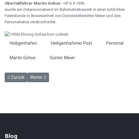
Oberlokführer Martin Gohse
- HP 6.4.1956
wurde am Ostersonnabend im Bahnbetriebswerk in einer schlichten
Feierstunde in Anwesenheit von Dienststellenleiter Meier und des
Personalrates verabschiedet.
Heiligenhafen
Heiligenhafener Post
Personal
Martin Gohse
Günter Meier
Vorheriger Beitrag: In Kürze (Die neue Straßendurchfahrt) - HP 6.4.
Nächster Beitrag: Filmabend bei den Eisenbahnern - HP
Zurück
Weiter
Blog