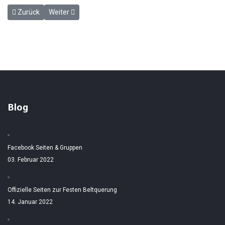
Vorheriger Beitrag: Um die Vogelfluglinie - HP 20.9.1957
Nächster Beitrag: Vermählung Horst Lindholm - HP 18.1
Zurück
Weiter
Blog
Facebook Seiten & Gruppen
03. Februar 2022
Offizielle Seiten zur Festen Beltquerung
14. Januar 2022