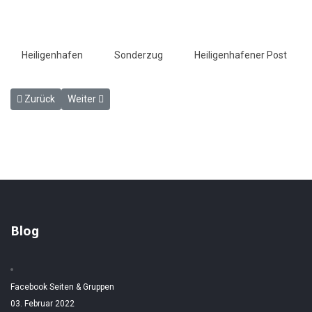
Heiligenhafen
Sonderzug
Heiligenhafener Post
Vorheriger Beitrag: Neuer Gästetransport - Lokale Nachrichten - HP
Nächster Beitrag: Neue Gäste treffen ein - HP 22.8.1950
Zurück
Weiter
Blog
Facebook Seiten & Gruppen
03. Februar 2022