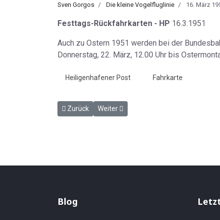
Sven Gorgos
Die kleine Vogelfluglinie
16. März 19
Festtags-Rückfahrkarten - HP
16.3.1951
Auch zu Ostern 1951 werden bei der Bundesbahn
Donnerstag, 22. März, 12.00 Uhr bis Ostermontag
Heiligenhafener Post
Fahrkarte
Vorheriger Beitrag: Wir gratulieren - HP 9.3.1951
Nächster Beitrag: In wenigen Zeilen - H
Zurück
Weiter
Blog
Letz