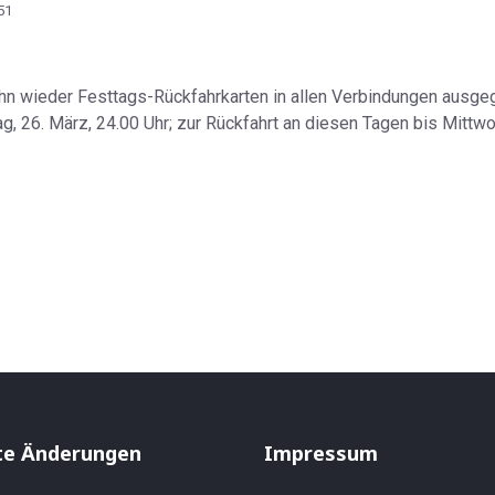
51
 wieder Festtags-Rückfahrkarten in allen Verbindungen ausgegeb
, 26. März, 24.00 Uhr; zur Rückfahrt an diesen Tagen bis Mittwoch
P 30.3.1951
te Änderungen
Impressum