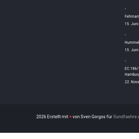
Fehmarn
15. Jun
Hummelt
15. Jun
EC 186/
Hamburg
22. Nov
2026 Erstellt mit
♥
von Sven Gorgos für
Sundfaehre.