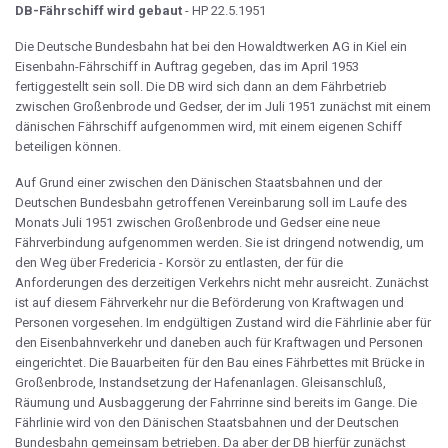
DB-Fährschiff wird gebaut
- HP 22.5.1951
Die Deutsche Bundesbahn hat bei den Howaldtwerken AG in Kiel ein
Eisenbahn-Fährschiff in Auftrag gegeben, das im April 1953
fertiggestellt sein soll. Die DB wird sich dann an dem Fährbetrieb
zwischen Großenbrode und Gedser, der im Juli 1951 zunächst mit einem
dänischen Fährschiff aufgenommen wird, mit einem eigenen Schiff
beteiligen können.
Auf Grund einer zwischen den Dänischen Staatsbahnen und der
Deutschen Bundesbahn getroffenen Vereinbarung soll im Laufe des
Monats Juli 1951 zwischen Großenbrode und Gedser eine neue
Fährverbindung aufgenommen werden. Sie ist dringend notwendig, um
den Weg über Fredericia - Korsör zu entlasten, der für die
Anforderungen des derzeitigen Verkehrs nicht mehr ausreicht. Zunächst
ist auf diesem Fährverkehr nur die Beförderung von Kraftwagen und
Personen vorgesehen. Im endgültigen Zustand wird die Fährlinie aber für
den Eisenbahnverkehr und daneben auch für Kraftwagen und Personen
eingerichtet. Die Bauarbeiten für den Bau eines Fährbettes mit Brücke in
Großenbrode, Instandsetzung der Hafenanlagen. Gleisanschluß,
Räumung und Ausbaggerung der Fahrrinne sind bereits im Gange. Die
Fährlinie wird von den Dänischen Staatsbahnen und der Deutschen
Bundesbahn gemeinsam betrieben. Da aber der DB hierfür zunächst