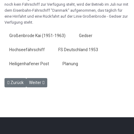
noch kein Fährschiff zur Verfügung steht, wird der Betrieb im Juli nur mit
dem Eisenbahn-Fährschiff "Danmark" aufgenommen, das täglich für
eine Hinfahrt und eine Rückfahrt auf der Linie Großenbrode - Gedser zur
Verfügung steht.
Großenbrode Kai (1951-1963)
Gedser
Hochseefährschiff
FS Deutschland 1953
Heiligenhafener Post
Planung
Vorheriger Beitrag: 40 Jahre Eisenbahner - HP 11.5.1951
Nächster Beitrag: Omnibusverbindung Heiligenhafen - H
Zurück
Weiter