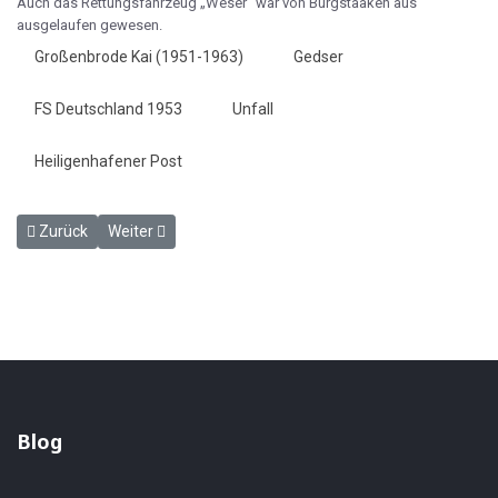
Auch das Rettungsfahrzeug „Weser" war von Burgstaaken aus
ausgelaufen gewesen.
Großenbrode Kai (1951-1963)
Gedser
FS Deutschland 1953
Unfall
Heiligenhafener Post
Vorheriger Beitrag: Der Lok-Zusammenstoß - HP 14.8.1956
Nächster Beitrag: Zwei neue Zugführer - HP 9.11.1956
Zurück
Weiter
Blog