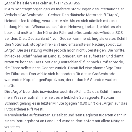
„Argo" hält den Verkehr auf
- HP 25.9.1956
ir. Am Sonntagmorgen gab es mehrere Stockungen des internationalen
Verkehrs Großenbrode — Gedser. Das dänische Motorschiff "Argo",
Heimathafen Kolding, verursachte sie. Als es sich nämlich mit einer
Ladung Kali von Wismar aus auf dem Heimweg befand, erhielt es ein
Leck und mußte in der Nähe der Fährroute Großenbrode—Gedser SOS
senden. Die „ Deutschland ",von Gedser kommend, fing als erstes Schiff
den Notrufauf, stoppte ihre Fahrt und entsandte ein Rettungsboot zur
„Argo". Die Besatzung wollte jedoch noch nicht übersteigen, Sie hoffte,
ihr leckes Schiff näher an Land zu bringen, um es aufsetzen und damit
retten zu können. Das Boot der „Deutschland" fuhr nach Großenbrode,
die Fähre selbst nach Gedser zurück. Damit fiel eine planmäßige Tour
der Fähre aus. Das wirkte sich besonders für den in Großenbrode
wartenden KopenhagenExpreß aus, der dadurch 6 Stunden warten
mußte.
Die „Argo" beendete inzwischen auch ihre Fahrt. Da das Schiff immer
mehr Wasser aufnahm, erhielt es erhebliche Schlagseite. Kapitän
Schmidt gelang es in letzter Minute (gegen 10.30 Uhr) die „Argo" auf das
Puttgardener Riff westl.
Marienleuchte aufzusetzen. Er selbst und sein Begleiter ruderten dann in
einem Rettungsboot an Land und wurden dort sofort mit allem Nötigen
versehen.