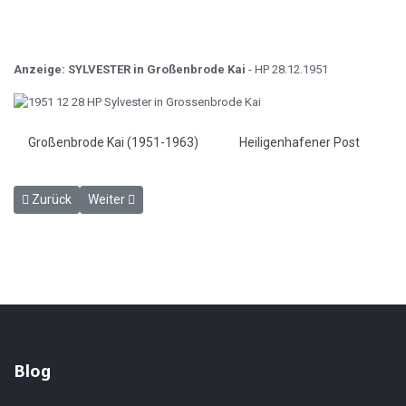
Anzeige: SYLVESTER in Großenbrode Kai
- HP 28.12.1951
Großenbrode Kai (1951-1963)
Heiligenhafener Post
Vorheriger Beitrag: Die lustigen Eisenbahner - HP 4.12.1951
Nächster Beitrag: Fehmarn-Fähre und Vogelfluglinie - H
Zurück
Weiter
Blog