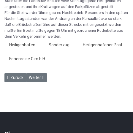
Auch über die Landstraße hatten viele Sonntagsgäste Heiligenhafen
angesteuert und ihre Kraftwagen auf den Parkplätzen abgestellt.
Für die Steinwarderfähren gab es Hochbetrieb. Besonders in den späten
Nachmittagsstunden war der Andrang an der Kursaalbrücke so stark,
daß die Brückstraßenfähre auf dieser Strecke mit eingesetzt werden
mußte. Ein Boot mußte gegen 18 Uhr mit gebrochener Ruderkette aus
dem Verkehr genommen werden.
Heiligenhafen
Sonderzug
Heiligenhafener Post
Ferienreise G.m.b.H.
Vorheriger Beitrag: Größte Vorsicht bei unbeschrankten Bahnüberg
Nächster Beitrag: Doch noch Vogelfluglinie? - HP 11.8.1
Zurück
Weiter