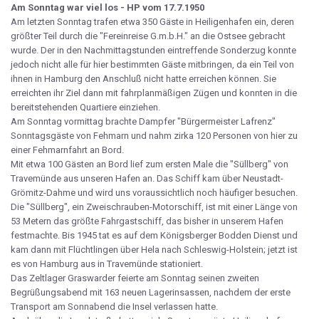
Am Sonntag war viel los - HP vom 17.7.1950
Am letzten Sonntag trafen etwa 350 Gäste in Heiligenhafen ein, deren
größter Teil durch die "Fereinreise G.m.b.H." an die Ostsee gebracht
wurde. Der in den Nachmittagstunden eintreffende Sonderzug konnte
jedoch nicht alle für hier bestimmten Gäste mitbringen, da ein Teil von
ihnen in Hamburg den Anschluß nicht hatte erreichen können. Sie
erreichten ihr Ziel dann mit fahrplanmäßigen Zügen und konnten in die
bereitstehenden Quartiere einziehen.
Am Sonntag vormittag brachte Dampfer "Bürgermeister Lafrenz"
Sonntagsgäste von Fehmarn und nahm zirka 120 Personen von hier zu
einer Fehmarnfahrt an Bord.
Mit etwa 100 Gästen an Bord lief zum ersten Male die "Süllberg" von
Travemünde aus unseren Hafen an. Das Schiff kam über Neustadt-
Grömitz-Dahme und wird uns voraussichtlich noch häufiger besuchen.
Die "Süllberg", ein Zweischrauben-Motorschiff, ist mit einer Länge von
53 Metern das größte Fahrgastschiff, das bisher in unserem Hafen
festmachte. Bis 1945 tat es auf dem Königsberger Bodden Dienst und
kam dann mit Flüchtlingen über Hela nach Schleswig-Holstein; jetzt ist
es von Hamburg aus in Travemünde stationiert.
Das Zeltlager Graswarder feierte am Sonntag seinen zweiten
Begrüßungsabend mit 163 neuen Lagerinsassen, nachdem der erste
Transport am Sonnabend die Insel verlassen hatte.