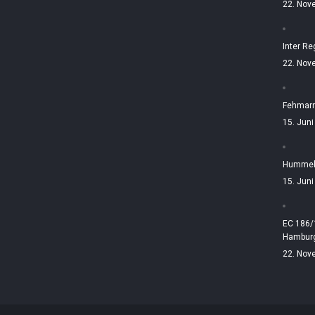
22. Nov
Inter Re
22. Nov
Fehmarn
15. Jun
Hummelt
15. Jun
EC 186/
Hamburg
22. Nov