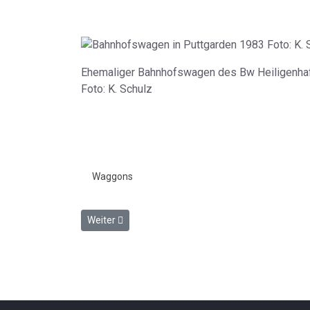
Ehemaliger Bahnhofswagen des Bw Heiligenhaf
Foto: K. Schulz
Waggons
Nächster Beitrag: Donnerbüchse WG 18 KOE Ci-40 
Weiter