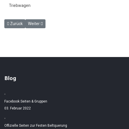
Triebwagen
Vorheriger Beitrag: KOE VT 3 Wismar
Nächster Beitrag: Triebwagen 628
Zurück
Weiter
Blog
Facebook Seiten & Gruppen
03. Februar 2022
Offizielle Seiten zur Festen Beltquerung