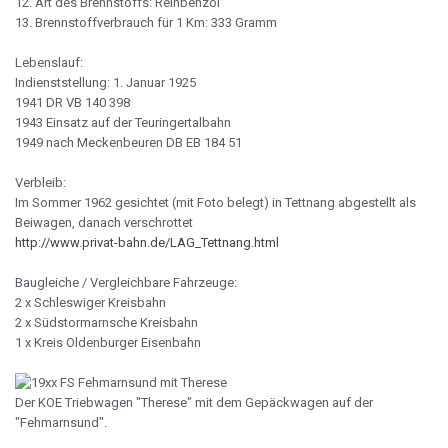
12. Art des Brennstoffs: Reinbenzol
13. Brennstoffverbrauch für 1 Km: 333 Gramm
Lebenslauf:
Indienststellung: 1. Januar 1925
1941 DR VB 140 398
1943 Einsatz auf der Teuringertalbahn
1949 nach Meckenbeuren DB EB 184 51
Verbleib:
Im Sommer 1962 gesichtet (mit Foto belegt) in Tettnang abgestellt als
Beiwagen, danach verschrottet
http://www.privat-bahn.de/LAG_Tettnang.html
Baugleiche / Vergleichbare Fahrzeuge:
2 x Schleswiger Kreisbahn
2 x Südstormarnsche Kreisbahn
1 x Kreis Oldenburger Eisenbahn
Der KOE Triebwagen "Therese" mit dem Gepäckwagen auf der
"Fehmarnsund".