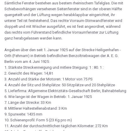
Sämtliche Fenster bestehen aus bestem rheinischem Tafelglas. Die mit
Schiebevorhängen versehenen Seitenfenster sind in der oberen Hälfte
quergeteilt und der Lüftung wegen herabklappbar eingerichtet, ihr
unterer Teil ist feststehend. Das rechte Vorraum-Stirnwandfenster wird
doppelt und mit Wischer ausgeführt, es ist fest angeordnet, während
das rechts vom Führerstand befindliche Vorraumfenster zur Lüftung
ganz herabgelassen werden kann.
Angaben über den seit 1. Januar 1925 auf der Strecke Heiligenhafen -
Orth (Fehmarn) in Betrieb befindlichen Benzoltriebwagen der A. E. G.
Berlin vom am 4. Juni 1925:
1. Stärkste Streckenneigung und mitlere Steigung: 1 : 80. 1 :
2. Gewicht des Wagen: 14,8 t
3. Anzahl und Stärke der Motoren: 1 Motor von 75 PS
4. Anzahl der Sitz und Stehplätze: 50 Sitzplätze und 20 Stehplätze
5. Lieferfirma: Allgemeine Elektrizitäts-Gesellschaft Berlin, Bahnabteilung
6. Wie lange ist der Wagen in Betrieb: 1. Januar 1925
7. Länge der Strecke: 33 Km
8. Mittlerer Haltestellenabstand: 3 Km
9. Spurweite: 1435 mm
10. Schienenprofil: Form 5 (23 Kg pro m)
11. Anzahl der durchschnittlichen täglichen Kilometer: 272 Km