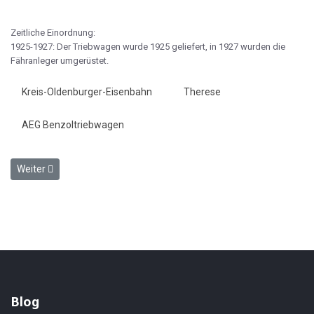
Zeitliche Einordnung:
1925-1927: Der Triebwagen wurde 1925 geliefert, in 1927 wurden die
Fähranleger umgerüstet.
Kreis-Oldenburger-Eisenbahn
Therese
AEG Benzoltriebwagen
Nächster Beitrag: KOE VT 2 - Gepäcktriebwagen 3-achsig
Weiter
Blog