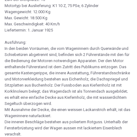
Motortyp bei Auslieferung: K1 10 Z, 75 PSe, 6 Zylinder
Wagengewicht: 12.000 Kg
Max. Gewicht: 18.500 Kg
Max. Geschwindigkeit: 40 Km/h
Liefertermin: 1. Januar 1925
Ausführung:
In den beiden Vorräumen, die vom Wageninnern durch Querwände und
Schiebetüren abgetrennt sind, befinden sich 2 Führerstände mit den für
die Bedienung der Motoren notwendigen Apparaten. Der den Motor
enthaltende Führerstand ist dem Zutritt des Publikums entzogen. Das
gesamte Kastengerippe, die innere Ausstattung, Führerstandsschränke
und Motorverkleidung bestehen aus Eichenholz, die Dachspriegel und
Sitzplatten aus Buchenholz. Der Fussboden aus Kiefernholz ist mit
Korklinoleum belegt; das Wagendach ist als Tonnendach ausgebildet;
es erhält eine einfache Decke aus Kiefernholz, die mit wasserdichtem
Segeltuch überzogen wird.
Mit Ausnahme der Decke, die einen weissen Lackanstrich erhält, ist das
Wageninnere naturlackiert.
Die inneren Beschläge bestehen aus poliertem Rotguss. Unterhalb der
Fensterbrüstung wird der Wagen aussen mit lackiertem Eisenblech
verachslt.