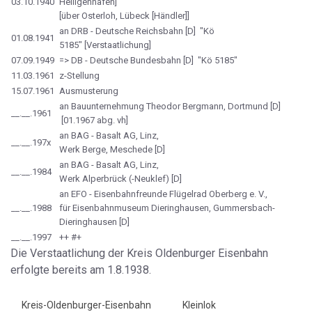
03.10.1940
Heiligenhafen]
[über Osterloh, Lübeck [Händler]]
an DRB - Deutsche Reichsbahn [D] "Kö
01.08.1941
5185" [Verstaatlichung]
07.09.1949
=> DB - Deutsche Bundesbahn [D] "Kö 5185"
11.03.1961
z-Stellung
15.07.1961
Ausmusterung
an Bauunternehmung Theodor Bergmann, Dortmund [D]
__.__.1961
[01.1967 abg. vh]
an BAG - Basalt AG, Linz,
__.__.197x
Werk Berge, Meschede [D]
an BAG - Basalt AG, Linz,
__.__.1984
Werk Alperbrück (-Neuklef) [D]
an EFO - Eisenbahnfreunde Flügelrad Oberberg e. V.,
__.__.1988
für Eisenbahnmuseum Dieringhausen, Gummersbach-
Dieringhausen [D]
__.__.1997
++ #+
Die Verstaatlichung der Kreis Oldenburger Eisenbahn
erfolgte bereits am 1.8.1938.
Kreis-Oldenburger-Eisenbahn
Kleinlok