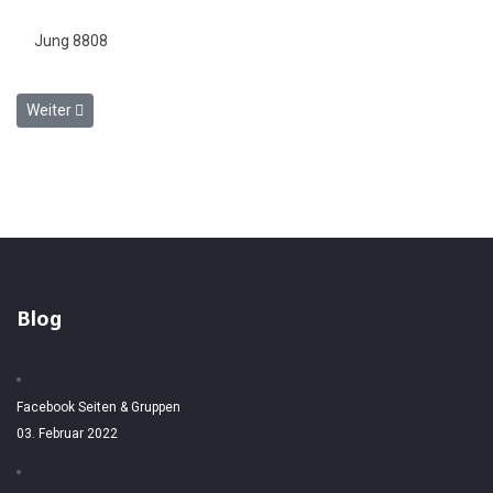
Jung 8808
Nächster Beitrag: V20 039
Weiter
Blog
Facebook Seiten & Gruppen
03. Februar 2022