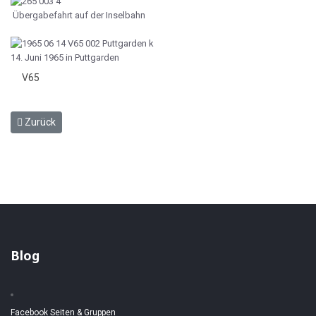
Übergabefahrt auf der Inselbahn
14. Juni 1965 in Puttgarden
V65
Vorheriger Beitrag: V20 039
Zurück
Blog
Facebook Seiten & Gruppen