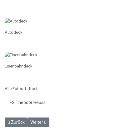
Autodeck
Eisenbahndeck
Alle Fotos: L. Koch
FS Theodor Heuss
Vorheriger Beitrag: Taufe des FS "Theodor Heuss" am 9.7.1957
Nächster Beitrag: Fährschiff Deutschland (II) im Bauzu
Zurück
Weiter