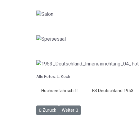
Alle Fotos: L. Koch
Hochseefährschiff
FS Deutschland 1953
Vorheriger Beitrag: Fährschiff "Deutschland" (II) 19
Nächster Beitrag: Kong Frederik IX
Zurück
Weiter