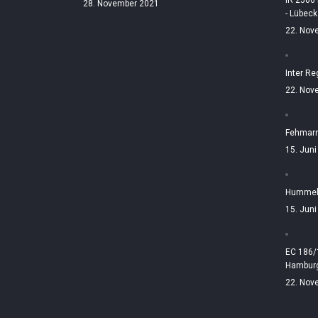
IR 2506
28. November 2021
- Lübeck
22. Nov
Inter Re
22. Nov
Fehmarn
15. Jun
Hummelt
15. Jun
EC 186/
Hamburg
22. Nov