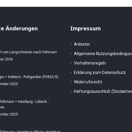
te Änderungen
Impressum
Anbieter
rt von Langschienen nach Fehmarn
Allgemeine Nutzungsbedingu
uar 2026
Verhaltensregeln
Erklärung zum Datenschutz
gio = Koblenz - Puttgarden (F5832/5)
Widerrufsrecht
ember 2025
Haftungsausschluß (Disclaimer
 Fehmarn = Hamburg - Lübeck -
den
ember 2025