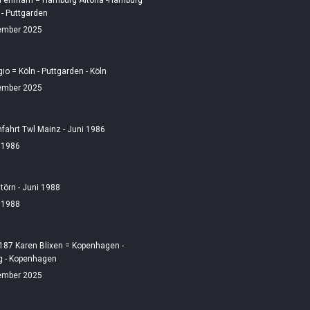
 Fehmarn = Hamburg Altona -Hamburg
 - Puttgarden
ember 2025
gio = Köln - Puttgarden - Köln
ember 2025
fahrt Twl Mainz - Juni 1986
i 1986
örn - Juni 1988
i 1988
187 Karen Blixen = Kopenhagen -
 - Kopenhagen
ember 2025