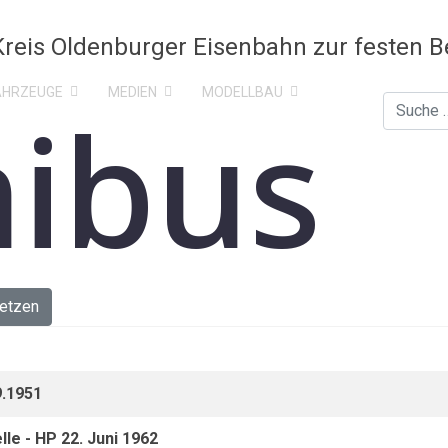
AHRZEUGE
MEDIEN
MODELLBAU
ibus
Suchen
etzen
9.1951
le - HP 22. Juni 1962