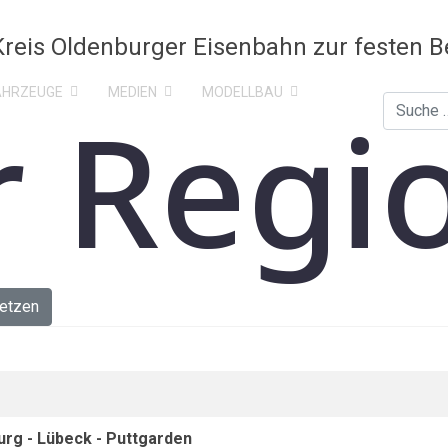
AHRZEUGE
MEDIEN
MODELLBAU
r Regi
Suchen
etzen
rg - Lübeck - Puttgarden