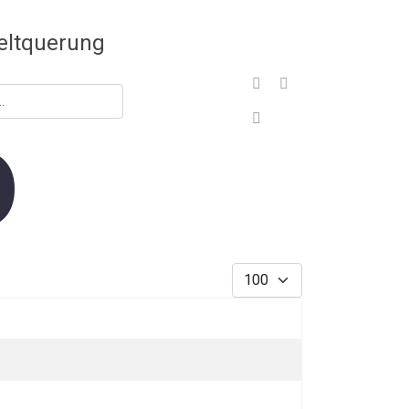
o
Sign In
Anzeige #