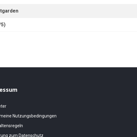
ttgarden
/5)
essum
eter
emeine Nutzungsbedingungen
altensregeln
ärung zum Datenschutz