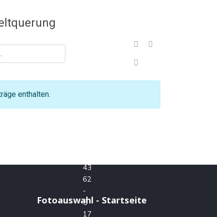
Sign In
www.Sundfaehre.de
räge enthalten.
Sven
Gorgos
+49
(0)
43
62
-
Fotoauswahl - Startseite
5
17