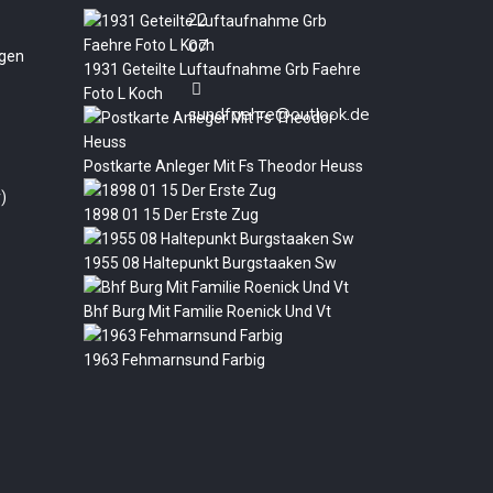
22
07
ngen
1931 Geteilte Luftaufnahme Grb Faehre
Foto L Koch
sundfaehre@outlook.de
Postkarte Anleger Mit Fs Theodor Heuss
)
1898 01 15 Der Erste Zug
1955 08 Haltepunkt Burgstaaken Sw
Bhf Burg Mit Familie Roenick Und Vt
1963 Fehmarnsund Farbig