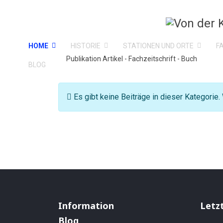
HOME
HISTORIE
STATIONEN UND ORTE
F
Publikation Artikel - Fachzeitschrift - Buch
BLOG
Information
Es gibt keine Beiträge in dieser Kategorie
Information
Letz
Blog