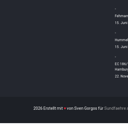
Fehmarn
15. Jun
Hummelt
15. Jun
EC 186/
Hamburg
22. Nov
2026 Erstellt mit
♥
von Sven Gorgos für
Sundfaehre.